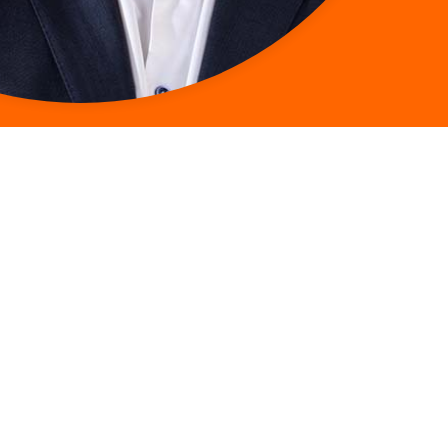
Marketing &
Büttner,
Communication
Citrix
Marketing
Director
Christian Nawrath
for
Maschinenbau GmbH
Central
Teamleitung
Europe
Produkt-/Projektma