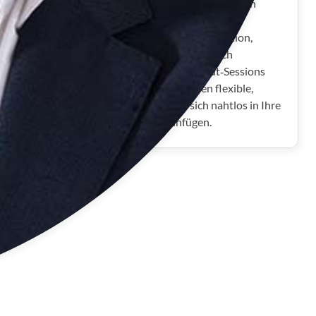
Events und hybrider Formate mit interaktiven
Plattformen, Streaming‑Technik, virtuellen
Räumen und digitalen Tools für Präsentation,
Networking und Leadgenerierung. Durch
integrierte Chats, Umfragen, Breakout‑Sessions
und On‑Demand‑Content entstehen flexible,
skalierbare Eventerlebnisse, die sich nahtlos in Ihre
Messe‑ und Eventstrategie einfügen.