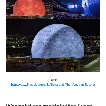
(Quelle:
https://de.wikipedia.org/wiki/Sphere_at_The_Venetian_Resort
)
Was hat diese spektakuläre Event-